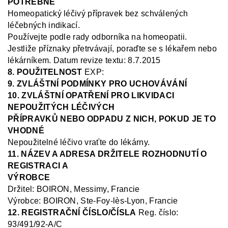
POTŘEBNÉ
Homeopatický léčivý přípravek bez schválených
léčebných indikací.
Používejte podle rady odborníka na homeopatii.
Jestliže příznaky přetrvávají, poraďte se s lékařem nebo
lékárníkem
.
Datum revize textu: 8.7.2015
8. POUŽITELNOST
EXP:
9. ZVLÁŠTNÍ PODMÍNKY PRO UCHOVÁVÁNÍ
10. ZVLÁŠTNÍ OPATŘENÍ PRO LIKVIDACI
NEPOUŽITÝCH LÉČIVÝCH
PŘÍPRAVKŮ NEBO ODPADU Z NICH, POKUD JE TO
VHODNÉ
Nepoužitelné léčivo vraťte do lékárny.
11. NÁZEV A ADRESA DRŽITELE ROZHODNUTÍ O
REGISTRACI A
VÝROBCE
Držitel
: BOIRON, Messimy, Francie
Výrobce: BOIRON, Ste
-Foy-
lès
-Lyon, Francie
12. REGISTRAČNÍ ČÍSLO/ČÍSLA
Reg.
číslo:
93/491/92-A/C