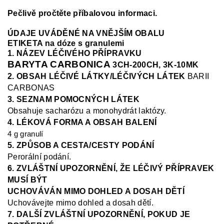
Pečlivě pročtěte příbalovou informaci.
ÚDAJE UVÁDĚNÉ NA VNĚJŠÍM OBALU
ETIKETA na dóze s granulemi
1. NÁZEV LÉČIVÉHO PŘÍPRAVKU
BARYTA CARBONICA
3CH-200CH, 3K-10MK
2. OBSAH LÉČIVÉ LÁTKY/LÉČIVÝCH LÁTEK
BARII
CARBONAS
3. SEZNAM POMOCNÝCH LÁTEK
Obsahuje sacharózu a monohydrát laktózy.
4. LÉKOVÁ FORMA A OBSAH BALENÍ
4 g granulí
5. ZPŮSOB A CESTA/CESTY PODÁNÍ
Perorální podání.
6. ZVLÁŠTNÍ UPOZORNĚNÍ, ŽE LÉČIVÝ PŘÍPRAVEK
MUSÍ BÝT
UCHOVÁVÁN MIMO DOHLED A DOSAH DĚTÍ
Uchovávejte mimo dohled a dosah dětí.
7. DALŠÍ ZVLÁŠTNÍ UPOZORNĚNÍ, POKUD JE