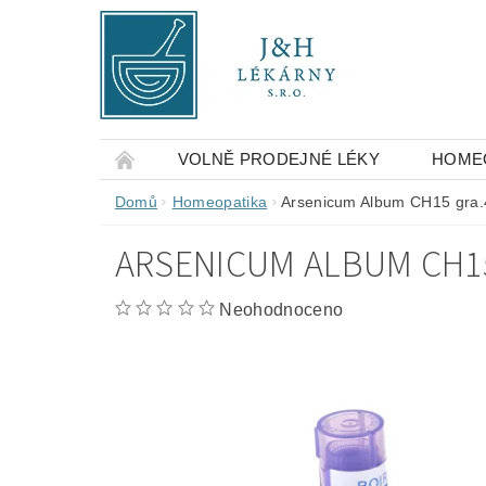
VOLNĚ PRODEJNÉ LÉKY
HOME
OBCHODNÍ PODMÍNKY
KONTAKTY
Domů
Homeopatika
Arsenicum Album CH15 gra.
ARSENICUM ALBUM CH1
Neohodnoceno