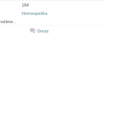
184
Homeopatika
rodána...
Dotaz