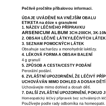
Pečlivě pročtěte příbalovou informaci.
ÚDAJE UVÁDĚNÉ NA VNĚJŠÍM OBALU
ETIKETA na dóze s granulemi
1. NÁZEV LÉČIVÉHO PŘÍPRAVKU
ARSENICUM ALBUM
3CH-200CH, 3K-10
2. OBSAH LÉČIVÉ LÁTKY/LÉČIVÝCH LÁTEK
3. SEZNAM POMOCNÝCH LÁTEK
Obsahuje sacharózu a monohydrát laktózy.
4. LÉKOVÁ FORMA A OBSAH BALENÍ
4 g granulí
5. ZPŮSOB A CESTA/CESTY PODÁNÍ
Perorální podání.
6. ZVLÁŠTNÍ UPOZORNĚNÍ, ŽE LÉČIVÝ PŘÍ
UCHOVÁVÁN MIMO DOHLED A DOSAH DĚTÍ
Uchovávejte mimo dohled a dosah dětí.
7. DALŠÍ ZVLÁŠTNÍ UPOZORNĚNÍ, POKUD 
Homeopatický léčivý přípravek bez schválených léč
Používejte podle rady odborníka na homeopatii.