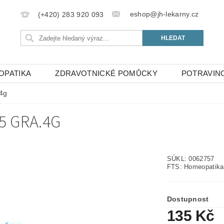
eshop@jh-lekarny.cz
(+420) 283 920 093
OPATIKA
ZDRAVOTNICKÉ POMŮCKY
POTRAVIN
4g
5 GRA.4G
SÚKL: 0062757
FTS: Homeopatika
Dostupnost
135 Kč