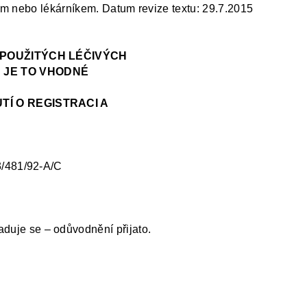
řem nebo lékárníkem
.
Datum revize textu: 29.7.2015
NEPOUŽITÝCH LÉČIVÝCH
 JE TO VHODNÉ
TÍ O REGISTRACI A
3/481/92-A/C
aduje se – odůvodnění přijato.