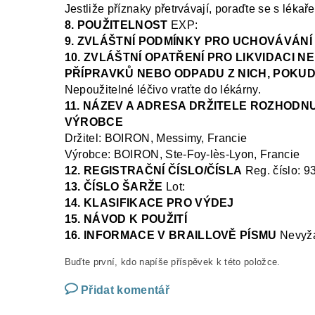
Jestliže příznaky přetrvávají, poraďte se s léka
8. POUŽITELNOST
EXP:
9. ZVLÁŠTNÍ PODMÍNKY PRO UCHOVÁVÁNÍ
10. ZVLÁŠTNÍ OPATŘENÍ PRO LIKVIDACI 
PŘÍPRAVKŮ NEBO ODPADU Z NICH, POKUD
Nepoužitelné léčivo vraťte do lékárny.
11. NÁZEV A ADRESA DRŽITELE ROZHODNU
VÝROBCE
Drži
tel: BOIRON, Messimy, Francie
Výrobce: BOIRON, Ste
-Foy-
lès
-Lyon, Francie
12. REGISTRAČNÍ ČÍSLO/ČÍSLA
Reg.
číslo:
9
13. ČÍSLO ŠARŽE
Lot:
14. KLASIFIKACE PRO VÝDEJ
15. NÁVOD K POUŽITÍ
16. INFORMACE V BRAILLOVĚ PÍSMU
N
evyž
Buďte první, kdo napíše příspěvek k této položce.
Přidat komentář