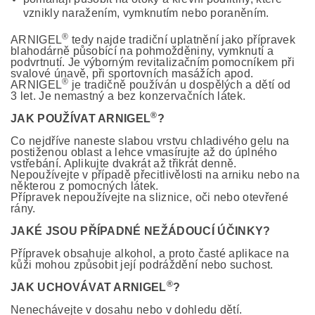
vznikly naražením, vymknutím nebo poraněním.
®
ARNIGEL
tedy najde tradiční uplatnění jako přípravek
blahodárně působící na pohmožděniny, vymknutí a
podvrtnutí. Je výborným revitalizačním pomocníkem při
svalové únavě, při sportovních masážích apod.
®
ARNIGEL
je tradičně používán u dospělých a dětí od
3 let. Je nemastný a bez konzervačních látek.
®
JAK POUŽÍVAT ARNIGEL
?
Co nejdříve naneste slabou vrstvu chladivého gelu na
postiženou oblast a lehce vmasírujte až do úplného
vstřebání. Aplikujte dvakrát až třikrát denně.
Nepoužívejte v případě přecitlivělosti na arniku nebo na
některou z pomocných látek.
Přípravek nepoužívejte na sliznice, oči nebo otevřené
rány.
JAKÉ JSOU PŘÍPADNÉ NEŽÁDOUCÍ ÚČINKY?
Přípravek obsahuje alkohol, a proto časté aplikace na
kůži mohou způsobit její podráždění nebo suchost.
®
JAK UCHOVÁVAT ARNIGEL
?
Nenechávejte v dosahu nebo v dohledu dětí.