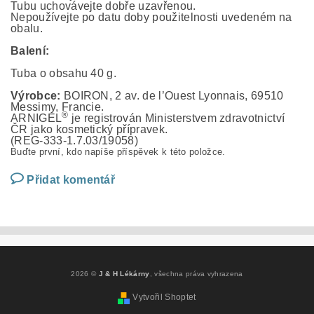
Tubu uchovávejte dobře uzavřenou.
Nepoužívejte po datu doby použitelnosti uvedeném na
obalu.
Balení:
Tuba o obsahu 40 g.
Výrobce:
BOIRON, 2 av. de l’Ouest Lyonnais, 69510
Messimy, Francie.
®
ARNIGEL
je registrován Ministerstvem zdravotnictví
ČR jako kosmetický přípravek.
(REG-333-1.7.03/19058)
Buďte první, kdo napíše příspěvek k této položce.
Přidat komentář
2026 ©
J & H Lékárny
, všechna práva vyhrazena
Vytvořil Shoptet