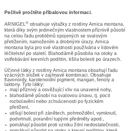
Pečlivě pročtěte příbalovou informaci.
®
ARNIGEL
obsahuje výtažky z rostliny Arnica montana,
která díky svým jedinečným vlastnostem příznivě působí
na celou řadu problémů spojených se svalovým
přetížením, namožením a drobnými úrazy. Arnica
montana byla pro své vlastnosti používána v lidovém
léčitelství po staletí. Blahodárně působila na otoky a
vstřebávání krevních podlitin, tišila bolesti po úrazech.
Účinné látky z rostliny Arnica montana obsahují řadu
vzácných složek v zajímavé kombinaci. Obsahuje
flavonoidy, karotenoidní pigment, mangan, fenoly a
laktony. Tyto látky:
mají příznivý a osvěžující vliv na unavené nohy,
blahodárně působí na svalovou únavu, tj. pocit
rozbolavění nebo zchvácenosti po fyzickém
přetížení,
utišují bolest při zánětech, pohmoždění, vymknutí,
podvrtnutí, poranění tupými předměty apod.,
pomáhají působit proti vzniku žilní nedostatečnosti,
pomáhají působit na otoky a krevní podlitiny, které