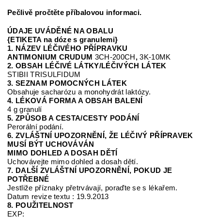
Pečlivě pročtěte příbalovou informaci.
ÚDAJE UVÁDĚNÉ NA OBALU
{ETIKETA na dóze s granulemi}
1. NÁZEV LÉČIVÉHO PŘÍPRAVKU
ANTIMONIUM CRUDUM
3CH-200CH
,
3K-10MK
2. OBSAH LÉČIVÉ LÁTKY/LÉČIVÝCH LÁTEK
STIBII TRISULFIDUM
3. SEZNAM POMOCNÝCH LÁTEK
Obsahuje sacharózu a monohydrát laktózy.
4. LÉKOVÁ FORMA A OBSAH BALENÍ
4 g granulí
5. ZPŮSOB A CESTA/CESTY PODÁNÍ
Perorální podání.
6. ZVLÁŠTNÍ UPOZORNĚNÍ, ŽE LÉČIVÝ PŘÍPRAVEK
MUSÍ BÝT UCHOVÁVÁN
MIMO DOHLED A DOSAH DĚTÍ
Uchovávejte mimo dohled a dosah dětí.
7. DALŠÍ ZVLÁŠTNÍ UPOZORNĚNÍ, POKUD JE
POTŘEBNÉ
Jestliže příznaky přetrvávají, poraďte se s lékařem.
Datum revize textu : 19.9.2013
8. POUŽITELNOST
EXP: