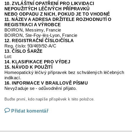
10. ZVLÁŠTNÍ OPATŘENÍ PRO LIKVIDACI
NEPOUŽITÝCH LÉČIVÝCH PŘÍPRAVKŮ
NEBO ODPADU Z NICH, POKUD JE TO VHODNÉ
11. NÁZEV A ADRESA DRŽITELE ROZHODNUTÍ O
REGISTRACI A VÝROBCE
BOIRON, Messimy, Francie
BOIRON, Ste-Foy-
lès
-Lyon, Francie
12. REGISTRAČNÍ ČÍSLO/ČÍSLA
Reg.
číslo:
93/469/92-A/C
13. ČÍSLO ŠARŽE
Lot:
14. KLASIFIKACE PRO VÝDEJ
15. NÁVOD K POUŽITÍ
Homeopatický léčivý přípravek bez schválených léčebných
indikací.
16. INFORMACE V BRAILLOVĚ PÍSMU
Nevyžaduje se
-
odůvodnění přijato
.
Buďte první, kdo napíše příspěvek k této položce.
Přidat komentář