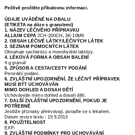
Pečlivě pročtěte příbalovou informaci.
ÚDAJE UVÁDĚNÉ NA OBALU
{ETIKETA na dóze s granulemi}
1. NÁZEV LÉČIVÉHO PŘÍPRAVKU
ALLIUM CEPA
2CH-200CH
,
3K-10MK
2. OBSAH LÉČIVÉ LÁTKY/LÉČIVÝCH LÁTEK
3. SEZNAM POMOCNÝCH LÁTEK
Obsahuje sacharózu a monohydrát laktózy.
4. LÉKOVÁ FORMA A OBSAH BALENÍ
4 g granulí
5. ZPŮSOB A CESTA/CESTY PODÁNÍ
Perorální podání.
6. ZVLÁŠTNÍ UPOZORNĚNÍ, ŽE LÉČIVÝ PŘÍPRAVEK
MUSÍ BÝT UCHOVÁVÁN
MIMO DOHLED A DOSAH DĚTÍ
Uchovávejte mimo dohled a dosah dětí.
7. DALŠÍ ZVLÁŠTNÍ UPOZORNĚNÍ, POKUD JE
POTŘEBNÉ
Jestliže příznaky přetrvávají, poraďte se s lékařem.
Datum revize textu : 19.9.2013
8. POUŽITELNOST
EXP:
9. ZVLÁŠTNÍ PODMÍNKY PRO UCHOVÁVÁNÍ