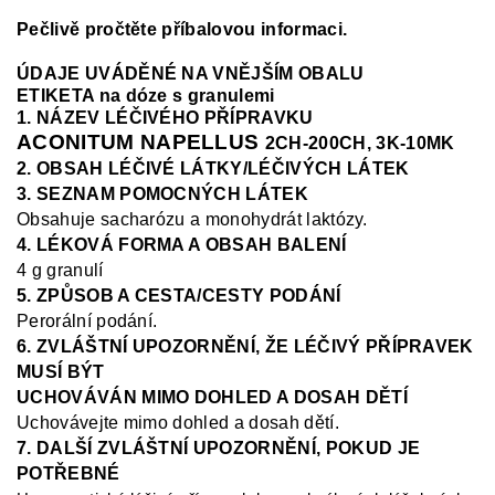
Pečlivě pročtěte příbalovou informaci.
ÚDAJE UVÁDĚNÉ NA VNĚJŠÍM OBALU
ETIKETA na dóze s granulemi
1. NÁZEV LÉČIVÉHO PŘÍPRAVKU
ACONITUM NAPELLUS
2CH-200CH, 3K-10MK
2. OBSAH LÉČIVÉ LÁTKY/LÉČIVÝCH LÁTEK
3. SEZNAM POMOCNÝCH LÁTEK
Obsahuje sacharózu a monohydrát laktózy.
4. LÉKOVÁ FORMA A OBSAH BALENÍ
4 g granulí
5. ZPŮSOB A CESTA/CESTY PODÁNÍ
Perorální podání.
6. ZVLÁŠTNÍ UPOZORNĚNÍ, ŽE LÉČIVÝ PŘÍPRAVEK
MUSÍ BÝT
UCHOVÁVÁN MIMO DOHLED A DOSAH DĚTÍ
Uchovávejte mimo dohled a dosah dětí.
7. DALŠÍ ZVLÁŠTNÍ UPOZORNĚNÍ, POKUD JE
POTŘEBNÉ