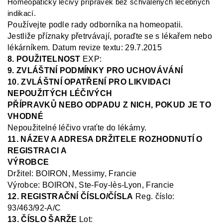
Homeopatický léčivý přípravek bez schválených léčebných
indikací.
Používejte podle rady odborníka na homeopatii.
Jestliže příznaky přetrvávají, poraďte se s lékařem nebo
lékárníkem
.
Datum revize textu: 29.7.2015
8. POUŽITELNOST
EXP:
9. ZVLÁŠTNÍ PODMÍNKY PRO UCHOVÁVÁNÍ
10. ZVLÁŠTNÍ OPATŘENÍ PRO LIKVIDACI
NEPOUŽITÝCH LÉČIVÝCH
PŘÍPRAVKŮ NEBO ODPADU Z NICH, POKUD JE TO
VHODNÉ
Nepoužitelné léčivo vraťte do lékárny.
11. NÁZEV A ADRESA DRŽITELE ROZHODNUTÍ O
REGISTRACI A
VÝROBCE
Držitel:
BOIRON, Messimy, Francie
Výrobce: BOIRON, Ste
-Foy-
lès
-Lyon, Francie
12. REGISTRAČNÍ ČÍSLO/ČÍSLA
Reg.
číslo:
93/463/92-A/C
13. ČÍSLO ŠARŽE
Lot: