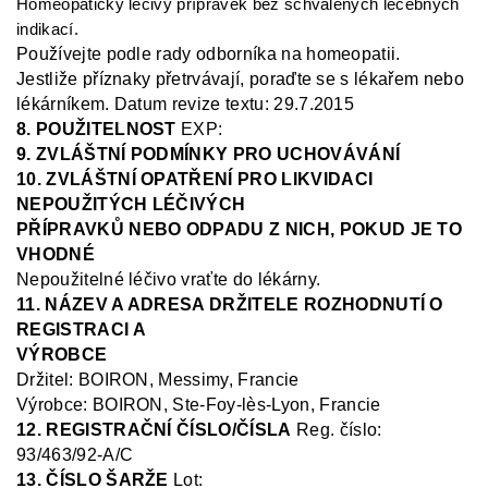
Homeopatický léčivý přípravek bez schválených léčebných
indikací.
Používejte podle rady odborníka na homeopatii.
Jestliže příznaky přetrvávají, poraďte se s lékařem nebo
lékárníkem
.
Datum revize textu: 29.7.2015
8. POUŽITELNOST
EXP:
9. ZVLÁŠTNÍ PODMÍNKY PRO UCHOVÁVÁNÍ
10. ZVLÁŠTNÍ OPATŘENÍ PRO LIKVIDACI
NEPOUŽITÝCH LÉČIVÝCH
PŘÍPRAVKŮ NEBO ODPADU Z NICH, POKUD JE TO
VHODNÉ
Nepoužitelné léčivo vraťte do lékárny.
11. NÁZEV A ADRESA DRŽITELE ROZHODNUTÍ O
REGISTRACI A
VÝROBCE
Držitel:
BOIRON, Messimy, Francie
Výrobce: BOIRON, Ste
-Foy-
lès
-Lyon, Francie
12. REGISTRAČNÍ ČÍSLO/ČÍSLA
Reg.
číslo:
93/463/92-A/C
13. ČÍSLO ŠARŽE
Lot: