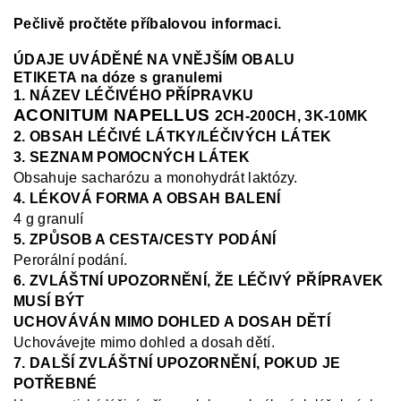
Pečlivě pročtěte příbalovou informaci.
ÚDAJE UVÁDĚNÉ NA VNĚJŠÍM OBALU
ETIKETA na dóze s granulemi
1. NÁZEV LÉČIVÉHO PŘÍPRAVKU
ACONITUM NAPELLUS
2CH-200CH, 3K-10MK
2. OBSAH LÉČIVÉ LÁTKY/LÉČIVÝCH LÁTEK
3. SEZNAM POMOCNÝCH LÁTEK
Obsahuje sacharózu a monohydrát laktózy.
4. LÉKOVÁ FORMA A OBSAH BALENÍ
4 g granulí
5. ZPŮSOB A CESTA/CESTY PODÁNÍ
Perorální podání.
6. ZVLÁŠTNÍ UPOZORNĚNÍ, ŽE LÉČIVÝ PŘÍPRAVEK
MUSÍ BÝT
UCHOVÁVÁN MIMO DOHLED A DOSAH DĚTÍ
Uchovávejte mimo dohled a dosah dětí.
7. DALŠÍ ZVLÁŠTNÍ UPOZORNĚNÍ, POKUD JE
POTŘEBNÉ