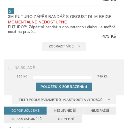
3.
3M FUTURO ZÁPĚS.BANDÁŽ S OBOUST.DL M BEIGE
–
MOMENTÁLNĚ NEDOSTUPNÉ
FUTURO™ Zápěstní bandáž s oboustrannou dlahou je možné
nosit na pravé...
475 Kč
ZOBRAZIT VÍCE
NA SKLADĚ
320
Kč
780
Kč
POLOŽEK K ZOBRAZENÍ:
4
FILTR PODLE PARAMETRŮ, VLASTNOSTÍ A VÝROBCŮ
DOPORUČUJEME
NEJLEVNĚJŠÍ
NEJDRAŽŠÍ
NEJPRODÁVANĚJŠÍ
ABECEDNĚ