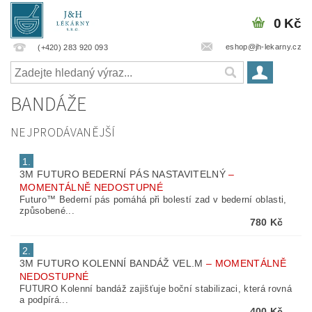
0 Kč
eshop@jh-lekarny.cz
(+420) 283 920 093
BANDÁŽE
NEJPRODÁVANĚJŠÍ
1.
3M FUTURO BEDERNÍ PÁS NASTAVITELNÝ
–
MOMENTÁLNĚ NEDOSTUPNÉ
Futuro™ Bederní pás pomáhá při bolestí zad v bederní oblasti,
způsobené...
780 Kč
2.
3M FUTURO KOLENNÍ BANDÁŽ VEL.M
–
MOMENTÁLNĚ
NEDOSTUPNÉ
FUTURO Kolenní bandáž zajišťuje boční stabilizaci, která rovná
a podpírá...
400 Kč