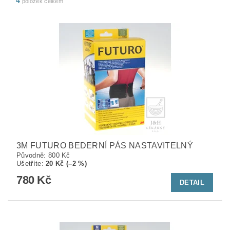
4
položek celkem
3M FUTURO BEDERNÍ PÁS NASTAVITELNÝ
Původně:
800 Kč
Ušetříte
:
20 Kč (–2 %)
780 Kč
DETAIL